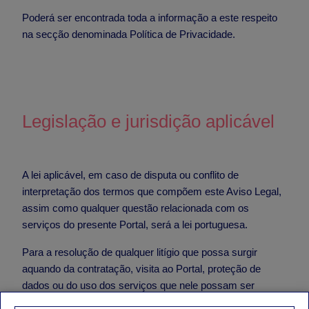
Poderá ser encontrada toda a informação a este respeito
na secção denominada Política de Privacidade
.
Legislação e jurisdição aplicável
A lei aplicável, em caso de disputa ou conflito de
interpretação dos termos que compõem este Aviso Legal,
assim como qualquer questão relacionada com os
serviços do presente Portal, será a lei portuguesa.
Para a resolução de qualquer litígio que possa surgir
aquando da contratação, visita ao Portal, proteção de
dados ou do uso dos serviços que nele possam ser
oferecidos, a TOKIO SCHOOL e o utilizador concordam